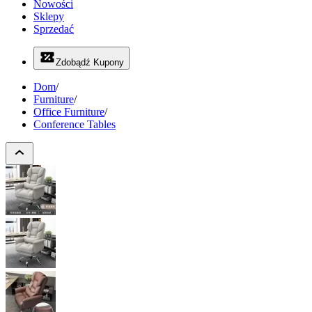
Nowości
Sklepy
Sprzedać
Zdobądź Kupony
Dom
/
Furniture
/
Office Furniture
/
Conference Tables