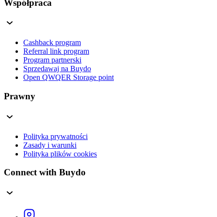
Współpraca
Cashback program
Referral link program
Program partnerski
Sprzedawaj na Buydo
Open QWQER Storage point
Prawny
Polityka prywatności
Zasady i warunki
Polityka plików cookies
Connect with Buydo