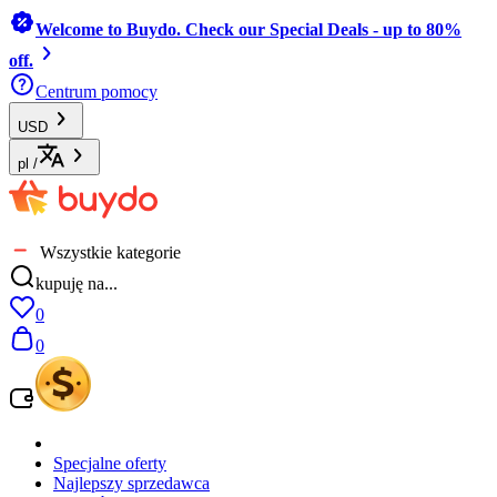
Welcome to Buydo. Check our Special Deals - up to 80%
off.
Centrum pomocy
USD
pl
/
Wszystkie kategorie
kupuję na...
0
0
Specjalne oferty
Najlepszy sprzedawca