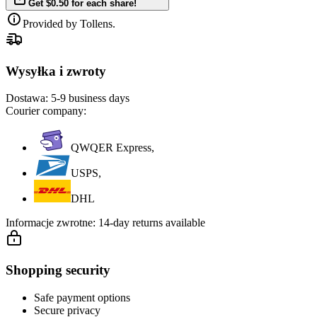
Get $0.50 for each share!
Provided by Tollens.
Wysyłka i zwroty
Dostawa:
5-9 business days
Courier company:
QWQER Express,
USPS,
DHL
Informacje zwrotne:
14-day returns available
Shopping security
Safe payment options
Secure privacy