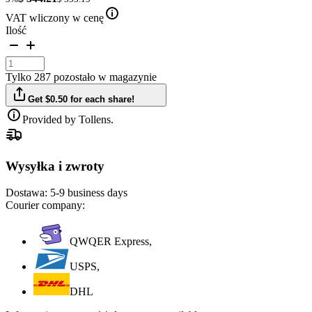
VAT wliczony w cenę
Ilość
Tylko 287 pozostało w magazynie
Get $0.50 for each share!
Provided by Tollens.
Wysyłka i zwroty
Dostawa:
5-9 business days
Courier company:
QWQER Express,
USPS,
DHL