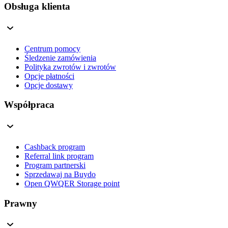
Obsługa klienta
Centrum pomocy
Śledzenie zamówienia
Polityka zwrotów i zwrotów
Opcje płatności
Opcje dostawy
Współpraca
Cashback program
Referral link program
Program partnerski
Sprzedawaj na Buydo
Open QWQER Storage point
Prawny