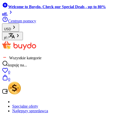
Welcome to Buydo. Check our Special Deals - up to 80%
off.
Centrum pomocy
USD
pl
/
Wszystkie kategorie
kupuję na...
0
0
Specjalne oferty
Najlepszy sprzedawca