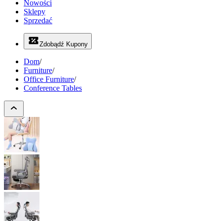
Nowości
Sklepy
Sprzedać
Zdobądź Kupony
Dom
/
Furniture
/
Office Furniture
/
Conference Tables