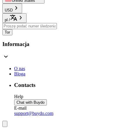
United States
USD
pl
/
Tor
Informacja
O nas
Bloga
Contacts
Help
Chat with Buydo
E-mail
support@buydo.com