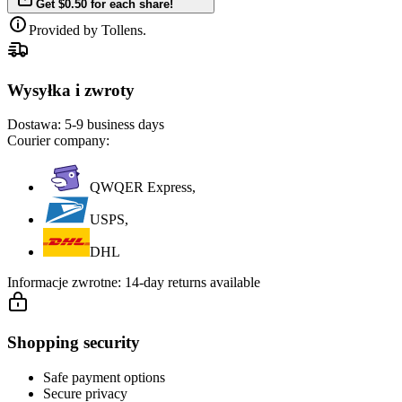
Get $0.50 for each share!
Provided by Tollens.
Wysyłka i zwroty
Dostawa:
5-9 business days
Courier company:
QWQER Express,
USPS,
DHL
Informacje zwrotne:
14-day returns available
Shopping security
Safe payment options
Secure privacy