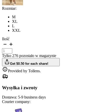
Rozmiar:
M
XL
L
XXL
Ilość
Tylko 276 pozostało w magazynie
Get $0.50 for each share!
Provided by Tollens.
Wysyłka i zwroty
Dostawa:
5-9 business days
Courier company: