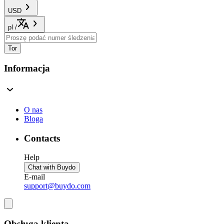
USD
pl
/
Tor
Informacja
O nas
Bloga
Contacts
Help
Chat with Buydo
E-mail
support@buydo.com
Obsługa klienta