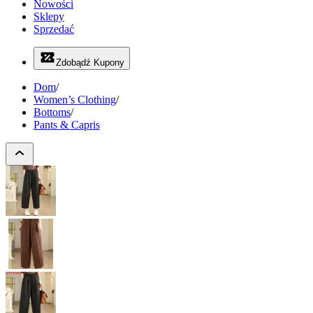
Nowości
Sklepy
Sprzedać
Zdobądź Kupony
Dom
/
Women’s Clothing
/
Bottoms
/
Pants & Capris