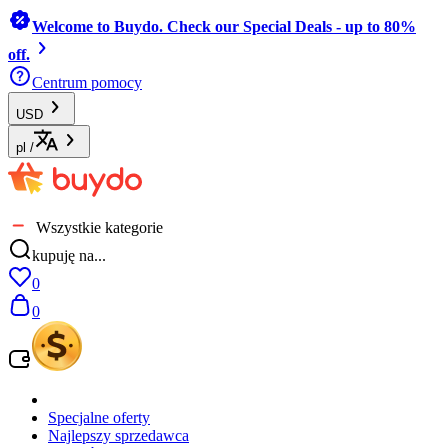
Welcome to Buydo. Check our Special Deals - up to 80%
off.
Centrum pomocy
USD
pl
/
Wszystkie kategorie
kupuję na...
0
0
Specjalne oferty
Najlepszy sprzedawca