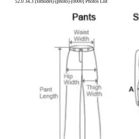
52.0 34.3 [xlmodel]-[photo]-[0000] Photos List