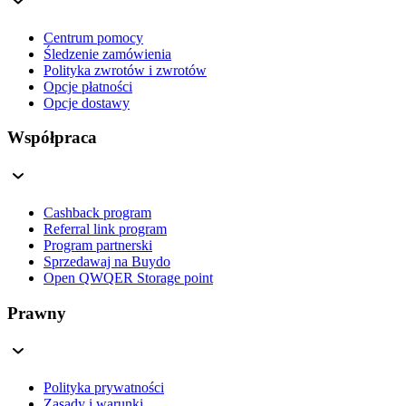
Centrum pomocy
Śledzenie zamówienia
Polityka zwrotów i zwrotów
Opcje płatności
Opcje dostawy
Współpraca
Cashback program
Referral link program
Program partnerski
Sprzedawaj na Buydo
Open QWQER Storage point
Prawny
Polityka prywatności
Zasady i warunki