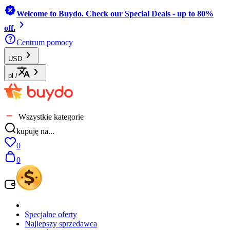
Welcome to Buydo. Check our Special Deals - up to 80%
off.
Centrum pomocy
USD
pl
/
Wszystkie kategorie
kupuję na...
0
0
Specjalne oferty
Najlepszy sprzedawca