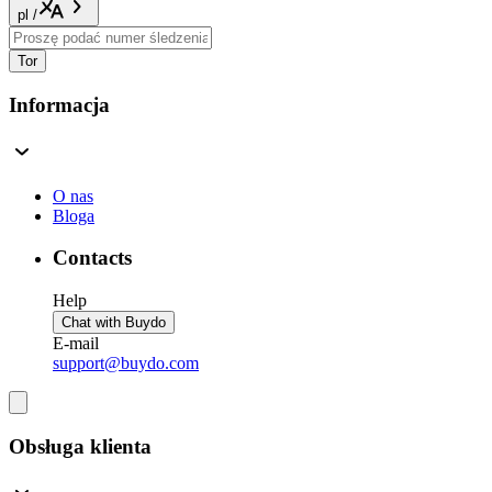
pl
/
Tor
Informacja
O nas
Bloga
Contacts
Help
Chat with Buydo
E-mail
support@buydo.com
Obsługa klienta