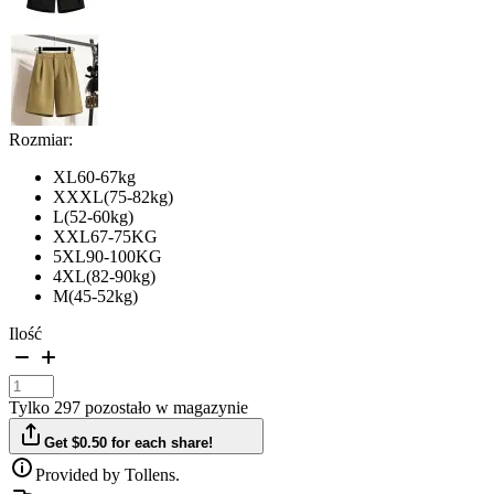
Rozmiar:
XL60-67kg
XXXL(75-82kg)
L(52-60kg)
XXL67-75KG
5XL90-100KG
4XL(82-90kg)
M(45-52kg)
Ilość
Tylko 297 pozostało w magazynie
Get $0.50 for each share!
Provided by Tollens.