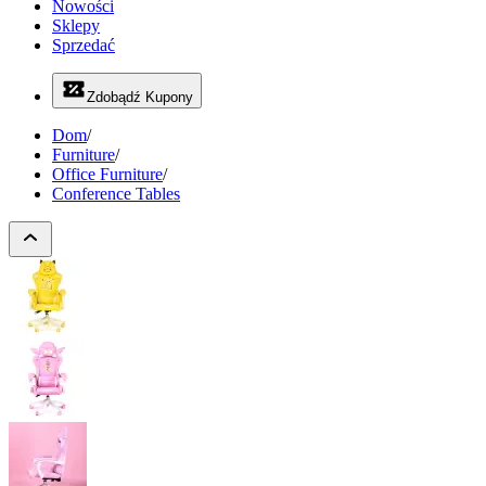
Nowości
Sklepy
Sprzedać
Zdobądź Kupony
Dom
/
Furniture
/
Office Furniture
/
Conference Tables