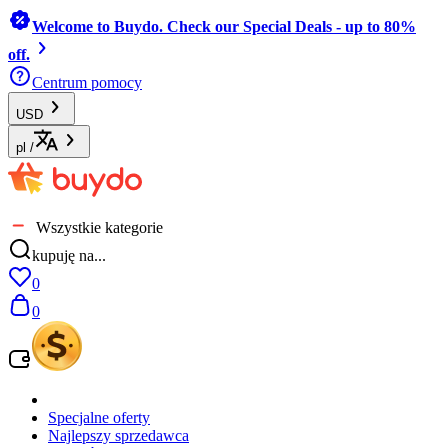
Welcome to Buydo. Check our Special Deals - up to 80%
off.
Centrum pomocy
USD
pl
/
Wszystkie kategorie
kupuję na...
0
0
Specjalne oferty
Najlepszy sprzedawca