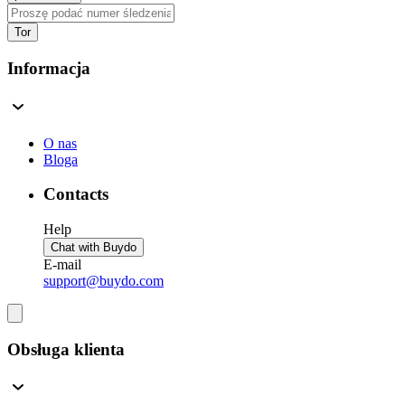
Tor
Informacja
O nas
Bloga
Contacts
Help
Chat with Buydo
E-mail
support@buydo.com
Obsługa klienta